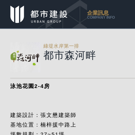
企業訊息
COMPANY INFO
綠堤水岸第一排
都市森河畔
泳池花園2-4房
建築設計：張文懋建築師
基地位置：楠梓援中路上
坪數規劃：27~51坪