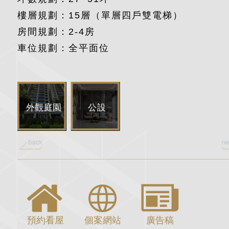
樓層規劃：15層（單層四戶雙電梯）
房間規劃：2-4房
車位規劃：全平面位
外觀庭園
公設
預約看屋
個案網站
廣告稿